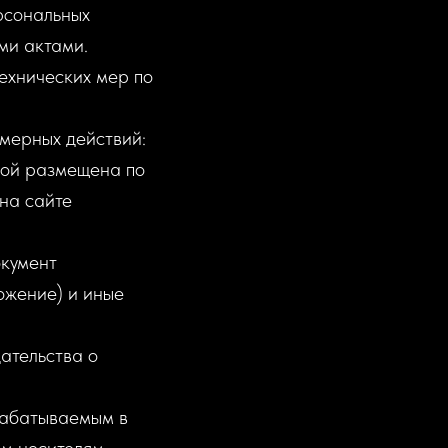
рсональных
ми актами.
ехнических мер по
мерных действий:
рой размещена по
на сайте
окумент
ожение) и иные
ательства о
рабатываемым в