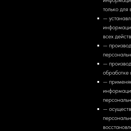
информацио
только для
— устанавл
информацио
всех действ
— производ
персональн
— производ
обработке 
— применяе
информации
персональн
— осуществ
персональн
восстановл