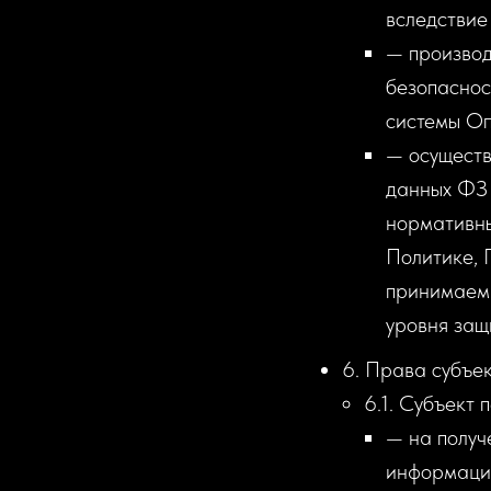
вследствие
— производ
безопаснос
системы О
— осуществ
данных ФЗ 
нормативны
Политике, 
принимаемы
уровня защ
6. Права субъе
6.1. Субъект 
— на получ
информации