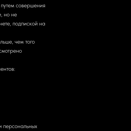
 путем совершения
, но не
нете, подпиской на
льше, чем того
усмотрено
ентов:
и персональных