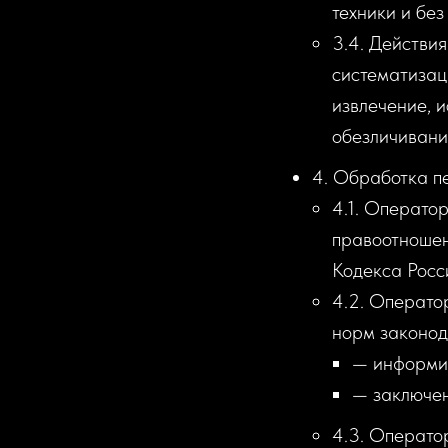
техники и без
3.4. Действи
систематизац
извлечение, и
обезличивани
4. Обработка п
4.1. Операто
правоотношен
Кодекса Росс
4.2. Операто
норм законод
— информир
— заключен
4.3. Операто