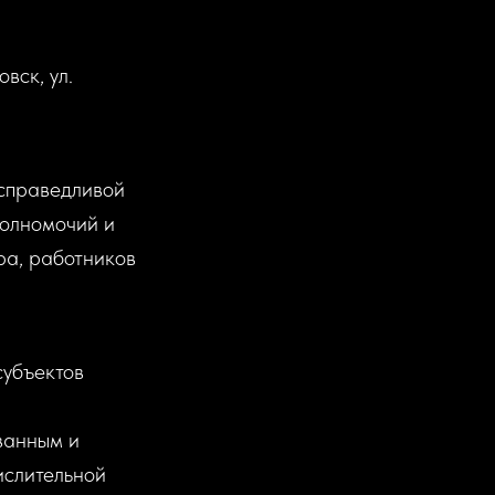
вск, ул.
 справедливой
полномочий и
ра, работников
субъектов
ванным и
ислительной