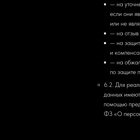
— на уточн
если они я
или не явл
— на отзыв
— на защит
и компенса
— на обжал
по защите 
6.2. Для реа
данных имеют
помощью предс
ФЗ «О персон