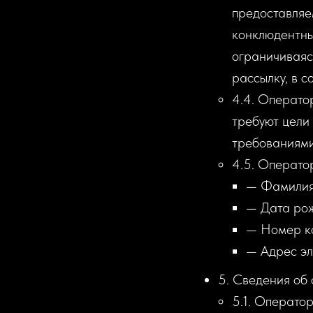
предоставляе
конклюдентных
ограничиваяс
рассылку, в с
4.4. Операто
требуют цели
требованиями
4.5. Операто
— Фамилия,
— Дата ро
— Номер ко
— Адрес эл
5. Сведения об
5.1. Операто