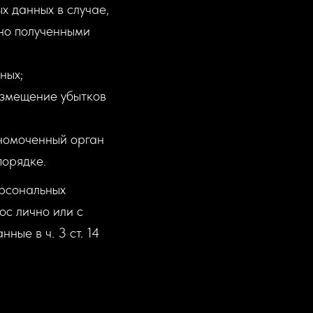
х данных в случае,
нно полученными
ных;
возмещение убытков
номоченный орган
порядке.
ерсональных
ос лично или с
ные в ч. 3 ст. 14