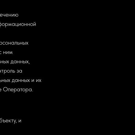
печению
нформационной
ерсональных
с ним
ных данных,
троль за
ных данных и их
е Оператора.
ъекту, и