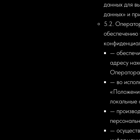
данных для в
данных» и пр
5.2. Операто
обеспечению 
конфиденциал
— обеспечи
адресу нах
Оператора 
— во испол
«Положение
локальные 
— производ
персональн
— осуществ