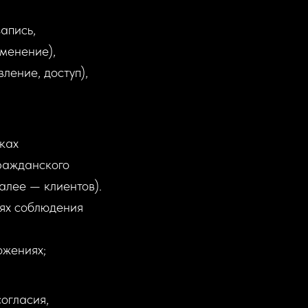
апись,
зменение),
ление, доступ),
ках
ражданского
алее — клиентов).
лях соблюдения
ожениях;
огласия,