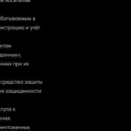
ым носителям
абатываемым в
истрацию и учёт
ектам
данных»;
нных при их
 средства защиты
вня защищенности
тупа к
ючая
ничтоженных